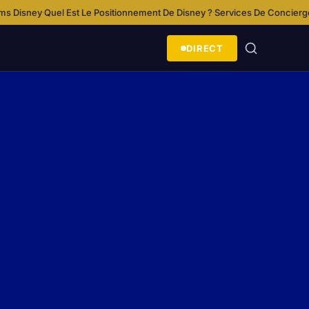
onnement De Disney ?
Services De Concierge Et Assistance Aux Invités À 
·
DIRECT