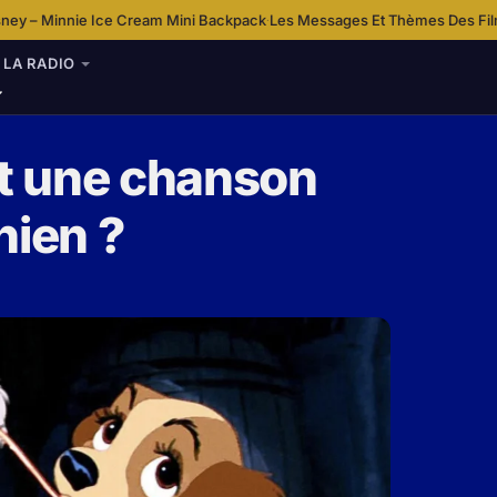
 Backpack
Les Messages Et Thèmes Des Films Disney
Quel Est Le Positi
·
·
LA RADIO
st une chanson
hien ?