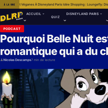
eyland Paris
Idée Shopping : Loungefly: Disney – Minnie Ice Cream Mini
À LA UNE
·
ACCUEIL
DISNEYLAND PARIS
QUIZ
PODCAST
Pourquoi Belle Nuit e
romantique qui a du c
Nicolas Descamps
7 min de lecture