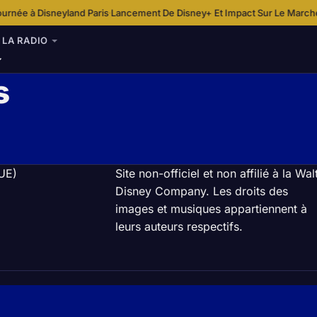
née à Disneyland Paris
Lancement De Disney+ Et Impact Sur Le Marché D
·
LA RADIO
s
(UE)
Site non-officiel et non affilié à la Wal
Disney Company. Les droits des
images et musiques appartiennent à
leurs auteurs respectifs.