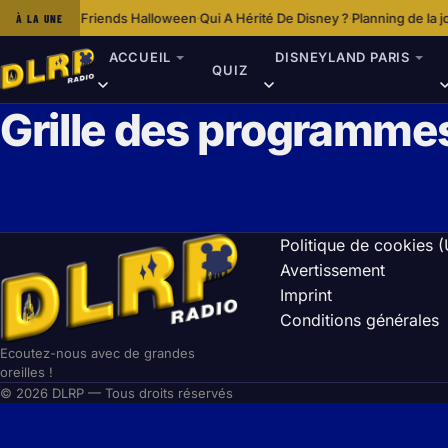
e Mickey & Friends Halloween
Qui A Hérité De Disney ?
Planning de la jour
À LA UNE
·
·
ACCUEIL
DISNEYLAND PARIS
QUIZ
Grille des programme
Politique de cookies 
Avertissement
Imprint
Conditions générales
Ecoutez-nous avec de grandes
oreilles !
© 2026 DLRP — Tous droits réservés