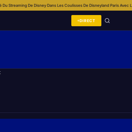
u Streaming De Disney
Dans Les Coulisses De Disneyland Paris Avec L’é
·
DIRECT
t