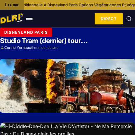
ionnelle À Disneyland Paris
Options Végétariennes Et Véganes À Disneyla
À LA UNE
·
DIRECT
Ouvrir
le
DISNEYLAND PARIS
menu
Studio Tram (dernier) tour…
Corine Yernaux
6 min de lecture