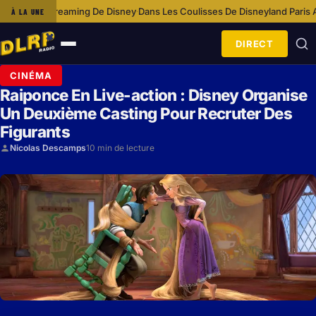
 De Disney
Dans Les Coulisses De Disneyland Paris Avec L’équipe Cosmé
À LA UNE
·
DIRECT
Ouvrir
le
CINÉMA
menu
Raiponce En Live-action : Disney Organise
Un Deuxième Casting Pour Recruter Des
Figurants
Nicolas Descamps
10 min de lecture