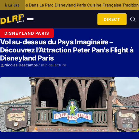
ns Le Parc Disneyland Paris
Cuisine Française Traditionnelle À Disneylan
À LA UNE
·
DIRECT
Ouvrir
le
DISNEYLAND PARIS
menu
Vol au-dessus du Pays Imaginaire –
Découvrez l’Attraction Peter Pan’s Flight à
Disneyland Paris
Nicolas Descamps
7 min de lecture