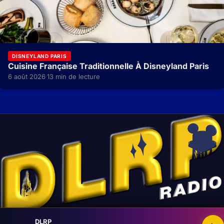
DISNEYLAND PARIS
Cuisine Française Traditionnelle À Disneyland Paris
6 août 2026
13 min de lecture
·
DLRP
Ecoutez-nous avec de grandes oreilles !