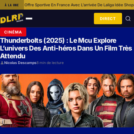
ffre Sportive En France Avec L’arrivée De Laliga
Idée Shopping : Porte-mo
À LA UNE
·
DIRECT
Ouvrir
le
CINÉMA
menu
Thunderbolts (2025) : Le Mcu Explore
L’univers Des Anti-héros Dans Un Film Très
Attendu
Nicolas Descamps
8 min de lecture