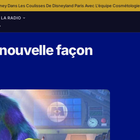
De Disneyland Paris Avec L’équipe Cosmétologie
Disney+ Enrichit Son Off
·
LA RADIO
 nouvelle façon