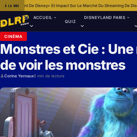
+ Et Impact Sur Le Marché Du Streaming De Disney
Dans Les Coulisses 
À LA UNE
·
ACCUEIL
DISNEYLAND PARIS
QUIZ
CINÉMA
Monstres et Cie : Une
de voir les monstres
Corine Yernaux
8 min de lecture