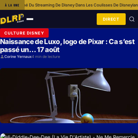
 Du Streaming De Disney
Dans Les Coulisses De Disneyland Paris Avec L
À LA UNE
·
DIRECT
Ouvrir
le
CULTURE DISNEY
menu
Naissance de Luxo, logo de Pixar : Ca s’est
passé un… 17 août
Corine Yernaux
4 min de lecture