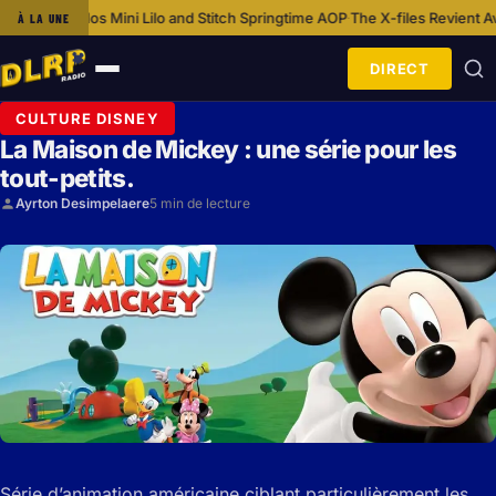
dos Mini Lilo and Stitch Springtime AOP
The X-files Revient Avec Une N
À LA UNE
·
DIRECT
Ouvrir
le
CULTURE DISNEY
menu
La Maison de Mickey : une série pour les
tout-petits.
Ayrton Desimpelaere
5 min de lecture
Série d’animation américaine ciblant particulièrement les