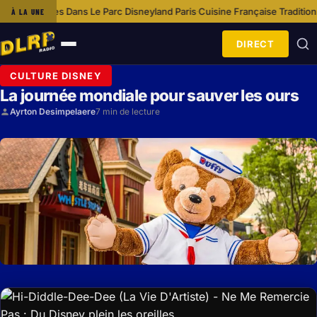
 Dans Le Parc Disneyland Paris
Cuisine Française Traditionnelle À Disney
À LA UNE
·
DIRECT
Ouvrir
le
CULTURE DISNEY
menu
La journée mondiale pour sauver les ours
Ayrton Desimpelaere
7 min de lecture