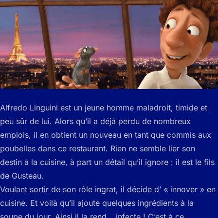
Alfredo Linguini est un jeune homme maladroit, timide et
peu sûr de lui. Alors qu’il a déjà perdu de nombreux
emplois, il en obtient un nouveau en tant que commis aux
poubelles dans ce restaurant. Rien ne semble lier son
destin à la cuisine, à part un détail qu’il ignore : il est le fils
de Gusteau.
Voulant sortir de son rôle ingrat, il décide d’ « innover » en
cuisine. Et voilà qu’il ajoute quelques ingrédients à la
soupe du jour. Ainsi il la rend… infecte ! C’est à ce