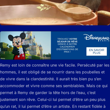
Remy est loin de connaître une vie facile. Persécuté par les
hommes, il est obligé de se nourrir dans les poubelles et
de vivre dans la clandestinité. Il aurait très bien pu s’en
accommoder et vivre comme ses semblables. Mais ce qui
permet à Remy de garder la tête hors de l’eau, c’est
justement son rêve. Celui-ci lui permet d’être un peu plus
qu’un rat, il lui permet d’être un artiste. En restant fidèle à