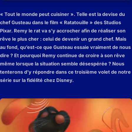
« Tout le monde peut cuisiner ». Telle est la devise du
chef Gusteau dans le film « Ratatouille » des Studios
Pixar. Remy le rat va s’y accrocher afin de réaliser son
rêve le plus cher : celui de devenir un grand chef. Mais
au fond, qu’est-ce que Gusteau essaie vraiment de nous
dire ? Et pourquoi Remy continue de croire à son rêve
même lorsque la situation semble désespérée ? Nous
tenterons d’y répondre dans ce troisième volet de notre
série sur la fidélité chez Disney.