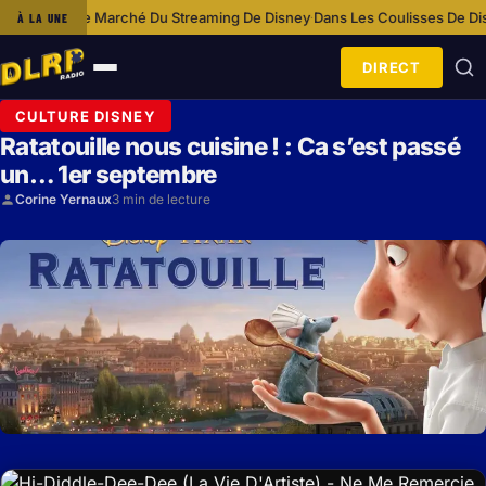
r Le Marché Du Streaming De Disney
Dans Les Coulisses De Disneyland P
À LA UNE
·
DIRECT
Ouvrir
le
CULTURE DISNEY
menu
Ratatouille nous cuisine ! : Ca s’est passé
un… 1er septembre
Corine Yernaux
3 min de lecture