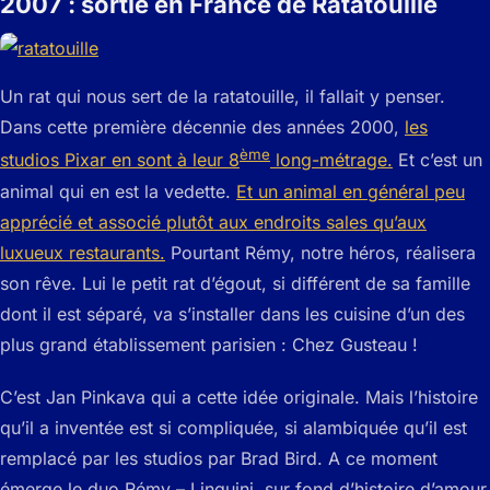
2007 : sortie en France de Ratatouille
Un rat qui nous sert de la ratatouille, il fallait y penser.
Dans cette première décennie des années 2000,
les
ème
studios Pixar en sont à leur 8
long-métrage.
Et c’est un
animal qui en est la vedette.
Et un animal en général peu
apprécié et associé plutôt aux endroits sales qu’aux
luxueux restaurants.
Pourtant Rémy, notre héros, réalisera
son rêve. Lui le petit rat d’égout, si différent de sa famille
dont il est séparé, va s’installer dans les cuisine d’un des
plus grand établissement parisien : Chez Gusteau !
C’est Jan Pinkava qui a cette idée originale. Mais l’histoire
qu’il a inventée est si compliquée, si alambiquée qu’il est
remplacé par les studios par Brad Bird. A ce moment
émerge le duo Rémy – Linguini, sur fond d’histoire d’amour