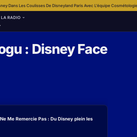
lisses De Disneyland Paris Avec L’équipe Cosmétologie
Disney+ Enrichit
·
LA RADIO
ogu : Disney Face
 Ne Me Remercie Pas : Du Disney plein les