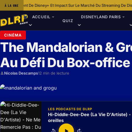
 Disney+ Et Impact Sur Le Marché Du Streaming De Disney
Dans Les Cou
À LA UNE
·
ACCUEIL
DISNEYLAND PARIS
QUIZ
CINÉMA
The Mandalorian & Gr
Au Défi Du Box-office
Nicolas Descamps
12 min de lecture
LES PODCASTS DE DLRP
Hi-Diddle-Dee-Dee (La Vie D'Artiste) -
oreilles
15
15