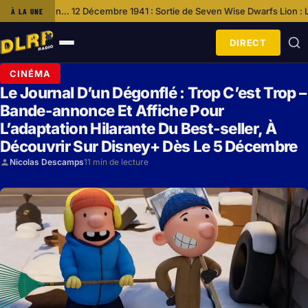
2 Décembre 1941 : Sortie de Seven Wise Dwarfs
Lion : La Série Événemen
À LA UNE
·
DIRECT
Ouvrir
le
CINÉMA
menu
Le Journal D’un Dégonflé : Trop C’est Trop –
Bande-annonce Et Affiche Pour
L’adaptation Hilarante Du Best-seller, À
Découvrir Sur Disney+ Dès Le 5 Décembre
Nicolas Descamps
11 min de lecture