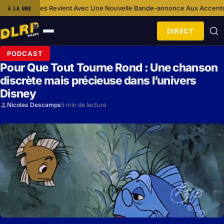
t Avec Une Nouvelle Bande-annonce Aux Accents Horrifiques
Ca S’Est P
À LA UNE
·
DIRECT
Ouvrir
le
PODCAST
menu
Pour Que Tout Tourne Rond : Une chanson
discrète mais précieuse dans l’univers
Disney
Nicolas Descamps
5 min de lecture