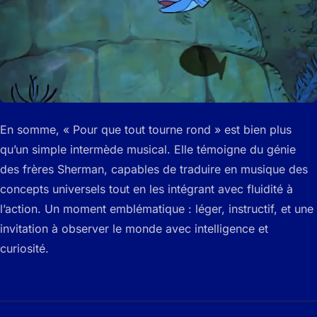
En somme, « Pour que tout tourne rond » est bien plus
qu’un simple intermède musical. Elle témoigne du génie
des frères Sherman, capables de traduire en musique des
concepts universels tout en les intégrant avec fluidité à
l’action. Un moment emblématique : léger, instructif, et une
invitation à observer le monde avec intelligence et
curiosité.