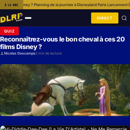
ée à Disneyland Paris
Lancement De Disney+ Et Impact Sur Le Marché Du
À LA UNE
·
DIRECT
Ouvrir
le
QUIZ
menu
Reconnaîtrez-vous le bon cheval à ces 20
films Disney ?
Nicolas Descamps
2 min de lecture