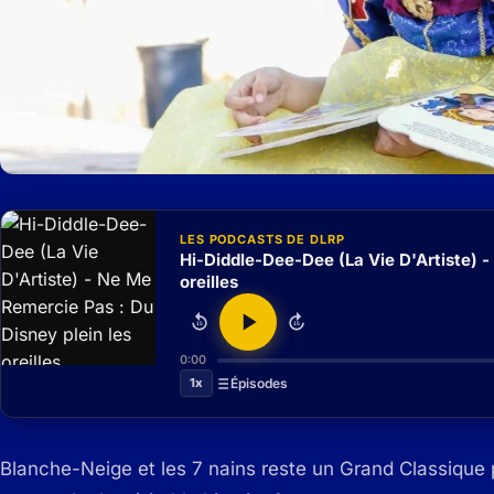
LES PODCASTS DE DLRP
Hi-Diddle-Dee-Dee (La Vie D'Artiste) -
oreilles
15
15
0:00
1x
Épisodes
Blanche-Neige et les 7 nains reste un Grand Classique