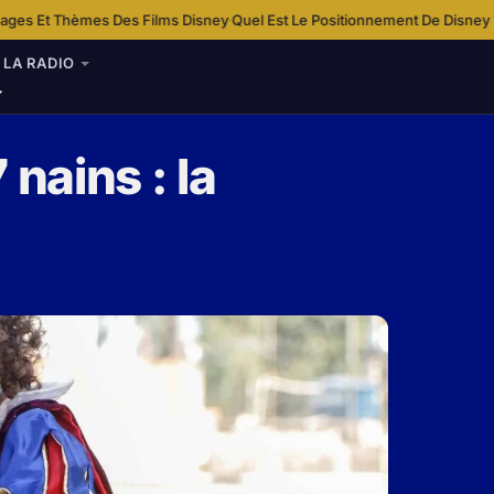
lms Disney
Quel Est Le Positionnement De Disney ?
Services De Concierg
·
·
LA RADIO
 nains : la