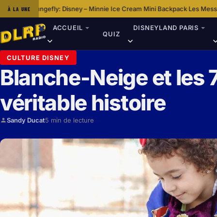
Disney – Minnie Ice Cream Mini Backpack
Les Messages Et Thèmes Des Fi
À LA UNE
·
ACCUEIL
DISNEYLAND PARIS
QUIZ
CULTURE DISNEY
Blanche-Neige et les 7
véritable histoire
Sandy Ducat
5 min de lecture