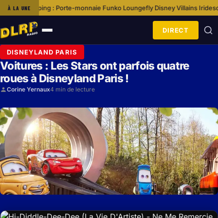
pping : Porte-monnaie Funko Loungefly Disney Villains Iridescent
Quel Es
À LA UNE
·
DIRECT
Ouvrir
le
DISNEYLAND PARIS
menu
Voitures : Les Stars ont parfois quatre
roues à Disneyland Paris !
Corine Yernaux
4 min de lecture