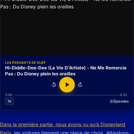
LES PODCASTS DE DLRP
Hi-Diddle-Dee-Dee (La Vie D'Artiste) - Ne Me Remercie
Pas : Du Disney plein les oreilles
15
15
0:00
8:35
1x
Épisodes
Dans la première partie, nous avons vu qu’à Disneyland
Paris,
les voitures tiennent une place de choix. Attardons-