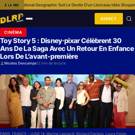
graphic Suit Le Destin D’un Lionceau
Idée Shopping : Loungefly Disney b
À LA UNE
·
DIRECT
Ouvrir
le
CINÉMA
menu
Toy Story 5 : Disney·pixar Célèbrent 30
Ans De La Saga Avec Un Retour En Enfance
Lors De L’avant-première
Nicolas Descamps
12 min de lecture
PARIS, FRANCE – JUNE 14: Marine Leonardi, Richard Darbois, Laura Felpin,