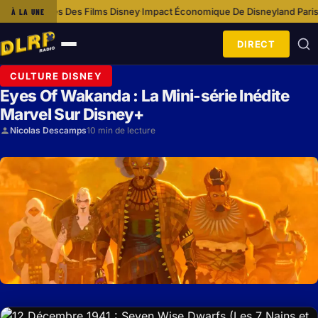
s Films Disney
Impact Économique De Disneyland Paris Sur La Communa
À LA UNE
·
DIRECT
Ouvrir
le
CULTURE DISNEY
menu
Eyes Of Wakanda : La Mini-série Inédite
Marvel Sur Disney+
Nicolas Descamps
10 min de lecture