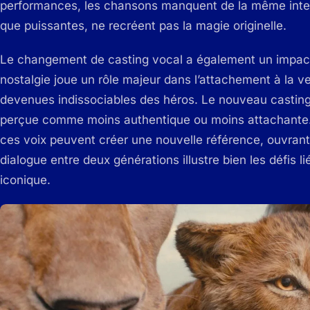
performances, les chansons manquent de la même intens
que puissantes, ne recréent pas la magie originelle.
Le changement de casting vocal a également un impact
nostalgie joue un rôle majeur dans l’attachement à la ver
devenues indissociables des héros. Le nouveau casting a
perçue comme moins authentique ou moins attachante. 
ces voix peuvent créer une nouvelle référence, ouvrant a
dialogue entre deux générations illustre bien les défis li
iconique.