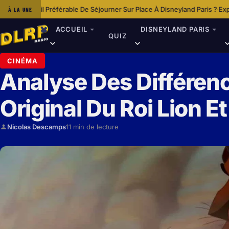
érable De Séjourner Sur Place À Disneyland Paris ?
Expériences Culinaires
À LA UNE
·
ACCUEIL
DISNEYLAND PARIS
QUIZ
CINÉMA
Analyse Des Différenc
Original Du Roi Lion 
Nicolas Descamps
11 min de lecture