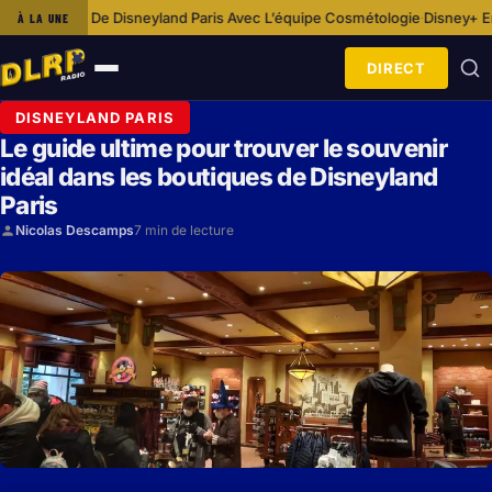
Disneyland Paris Avec L’équipe Cosmétologie
Disney+ Enrichit Son Offre 
À LA UNE
·
DIRECT
Ouvrir
le
DISNEYLAND PARIS
menu
Le guide ultime pour trouver le souvenir
idéal dans les boutiques de Disneyland
Paris
Nicolas Descamps
7 min de lecture