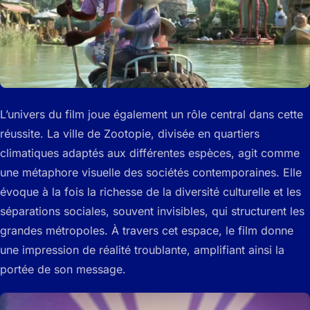
L’univers du film joue également un rôle central dans cette
réussite. La ville de Zootopie, divisée en quartiers
climatiques adaptés aux différentes espèces, agit comme
une métaphore visuelle des sociétés contemporaines. Elle
évoque à la fois la richesse de la diversité culturelle et les
séparations sociales, souvent invisibles, qui structurent les
grandes métropoles. À travers cet espace, le film donne
une impression de réalité troublante, amplifiant ainsi la
portée de son message.