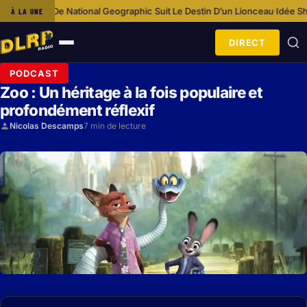
phic Suit Le Destin D’un Lionceau
Idée Shopping : Loungefly Disney by S
À LA UNE
·
DIRECT
Ouvrir
le
PODCAST
menu
Zoo : Un héritage à la fois populaire et
profondément réflexif
Nicolas Descamps
7 min de lecture