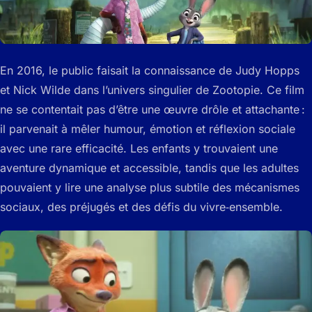
En 2016, le public faisait la connaissance de Judy Hopps
et Nick Wilde dans l’univers singulier de Zootopie. Ce film
ne se contentait pas d’être une œuvre drôle et attachante :
il parvenait à mêler humour, émotion et réflexion sociale
avec une rare efficacité. Les enfants y trouvaient une
aventure dynamique et accessible, tandis que les adultes
pouvaient y lire une analyse plus subtile des mécanismes
sociaux, des préjugés et des défis du vivre‑ensemble.