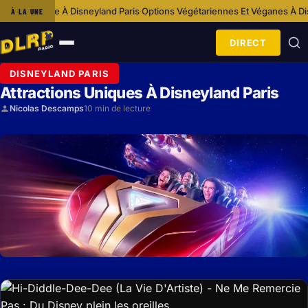
eyland Paris
Options Végétariennes Et Véganes À Disneyland Paris
Idée S
À LA UNE
·
·
DIRECT
Ouvrir
le
DISNEYLAND PARIS
menu
Attractions Uniques À Disneyland Paris
Nicolas Descamps
10 min de lecture