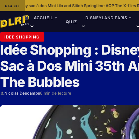
dos Mini Lilo and Stitch Springtime AOP
The X-files Revient Avec Une N
À LA UNE
·
ACCUEIL
DISNEYLAND PARIS
QUIZ
IDÉE SHOPPING
Idée Shopping : Disne
Sac à Dos Mini 35th An
The Bubbles
Nicolas Descamps
8 min de lecture