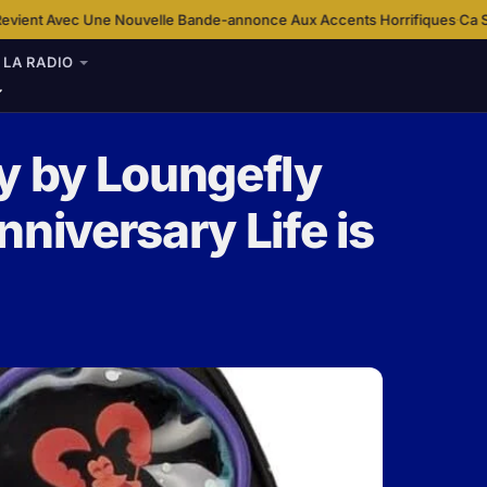
ouvelle Bande-annonce Aux Accents Horrifiques
Ca S’Est Passé Un… 12 D
·
LA RADIO
y by Loungefly
niversary Life is