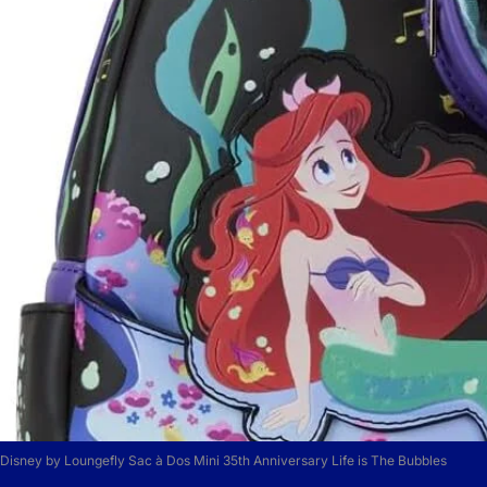
Disney by Loungefly Sac à Dos Mini 35th Anniversary Life is The Bubbles