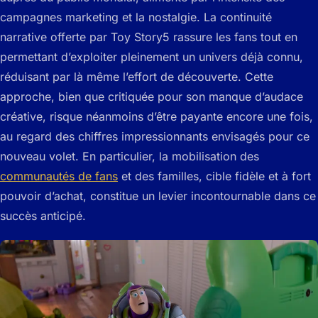
campagnes marketing et la nostalgie. La continuité
narrative offerte par Toy Story5 rassure les fans tout en
permettant d’exploiter pleinement un univers déjà connu,
réduisant par là même l’effort de découverte. Cette
approche, bien que critiquée pour son manque d’audace
créative, risque néanmoins d’être payante encore une fois,
au regard des chiffres impressionnants envisagés pour ce
nouveau volet. En particulier, la mobilisation des
communautés de fans
et des familles, cible fidèle et à fort
pouvoir d’achat, constitue un levier incontournable dans ce
succès anticipé.