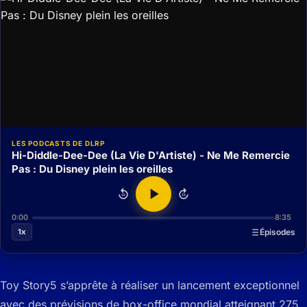
LES PODCASTS DE DLRP
Hi-Diddle-Dee-Dee (La Vie D'Artiste) - Ne Me Remercie
Pas : Du Disney plein les oreilles
15
15
0:00
8:35
1x
Épisodes
Toy Story5 s’apprête à réaliser un lancement exceptionnel
avec des prévisions de box-office mondial atteignant 275