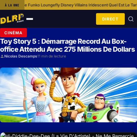
oungefly Disney Villains Iridescent
Quel Est Le Tarif D’un Séjour De 3 Jo
À LA UNE
·
DIRECT
Ouvrir
le
CINÉMA
menu
Toy Story 5 : Démarrage Record Au Box-
office Attendu Avec 275 Millions De Dollars
Nicolas Descamps
11 min de lecture