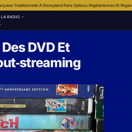
eyland Paris
Options Végétariennes Et Véganes À Disneyland Paris
Idée S
·
·
LA RADIO
e Des DVD Et
Tout‑streaming