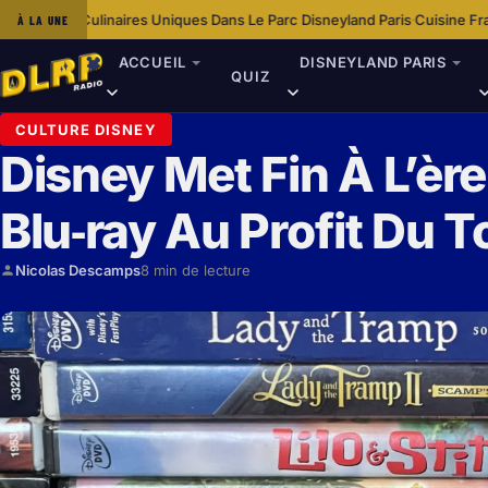
es Dans Le Parc Disneyland Paris
Cuisine Française Traditionnelle À Disn
À LA UNE
·
ACCUEIL
DISNEYLAND PARIS
QUIZ
CULTURE DISNEY
Disney Met Fin À L’èr
Blu‑ray Au Profit Du 
Nicolas Descamps
8 min de lecture