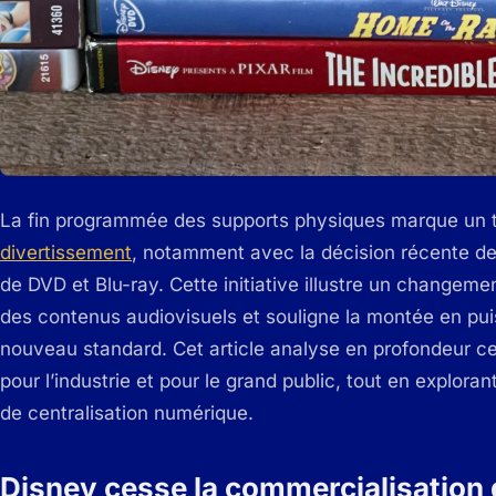
La fin programmée des supports physiques marque un t
divertissement
, notamment avec la décision récente d
de DVD et Blu-ray. Cette initiative illustre un chang
des contenus audiovisuels et souligne la montée en p
nouveau standard. Cet article analyse en profondeur cett
pour l’industrie et pour le grand public, tout en exploran
de centralisation numérique.
Disney cesse la commercialisation 