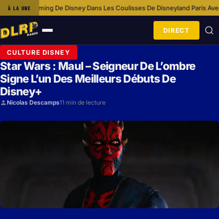
 Disney
Dans Les Coulisses De Disneyland Paris Avec L’équipe Cosmétol
À LA UNE
·
DIRECT
Ouvrir
le
CULTURE DISNEY
menu
Star Wars : Maul – Seigneur De L’ombre
Signe L’un Des Meilleurs Débuts De
Disney+
Nicolas Descamps
11 min de lecture