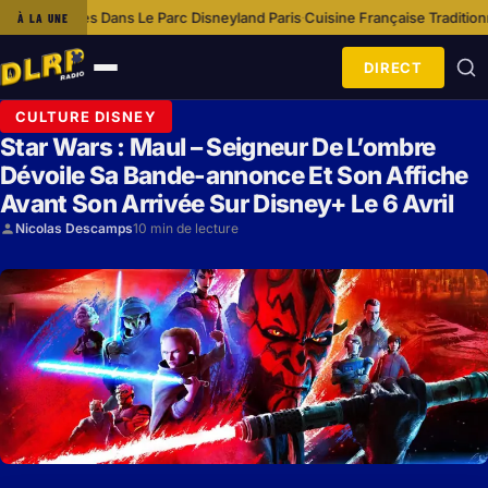
ans Le Parc Disneyland Paris
Cuisine Française Traditionnelle À Disneyla
À LA UNE
·
DIRECT
Ouvrir
le
CULTURE DISNEY
menu
Star Wars : Maul – Seigneur De L’ombre
Dévoile Sa Bande-annonce Et Son Affiche
Avant Son Arrivée Sur Disney+ Le 6 Avril
Nicolas Descamps
10 min de lecture