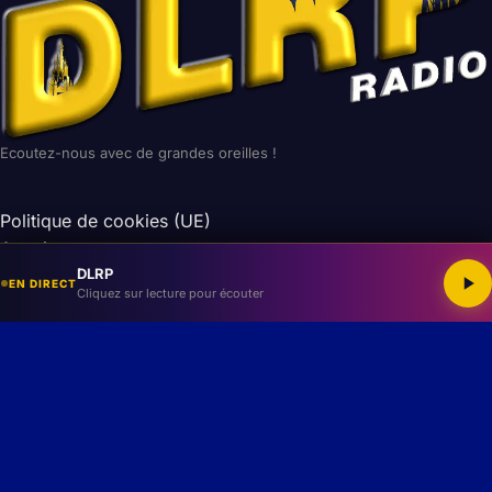
Ecoutez-nous avec de grandes oreilles !
Politique de cookies (UE)
Avertissement
Imprint
DLRP
EN DIRECT
Cliquez sur lecture pour écouter
Conditions générales
Site non-officiel et non affilié à la Walt Disney Company.
Les droits des images et musiques appartiennent à leurs
auteurs respectifs.
© 2026 DLRP — Tous droits réservés