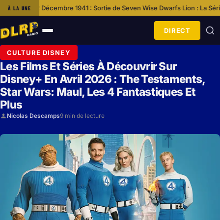
embre 1941 : Sortie de Seven Wise Dwarfs
Lion : La Série Événement De 
À LA UNE
·
DIRECT
Ouvrir
le
CULTURE DISNEY
menu
Les Films Et Séries À Découvrir Sur
Disney+ En Avril 2026 : The Testaments,
Star Wars: Maul, Les 4 Fantastiques Et
Plus
Nicolas Descamps
9 min de lecture