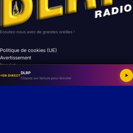
Ecoutez-nous avec de grandes oreilles !
Politique de cookies (UE)
Avertissement
Imprint
Conditions générales
DLRP
EN DIRECT
Cliquez sur lecture pour écouter
Site non-officiel et non affilié à la Walt Disney Company.
Les droits des images et musiques appartiennent à leurs
auteurs respectifs.
© 2026 DLRP — Tous droits réservés