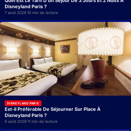
Quel Est Le Tarif D’un Séjour De 3 Jours Et 2 Nuits À
Disneyland Paris ?
7 août 2026
10 min de lecture
·
DISNEYLAND PARIS
Est-il Préférable De Séjourner Sur Place À
Disneyland Paris ?
6 août 2026
11 min de lecture
·