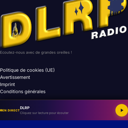
Ecoutez-nous avec de grandes oreilles !
Politique de cookies (UE)
Avertissement
Imprint
Conditions générales
Site non-officiel et non affilié à la Walt Disney Company.
DLRP
EN DIRECT
Cliquez sur lecture pour écouter
Les droits des images et musiques appartiennent à leurs
auteurs respectifs.