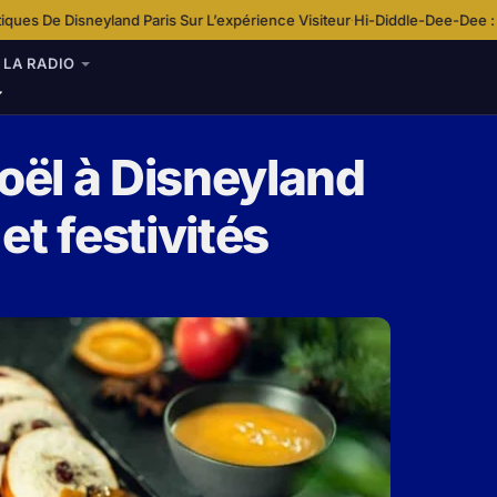
ris Sur L’expérience Visiteur
Hi-Diddle-Dee-Dee : Une chanson au coeu
·
LA RADIO
ël à Disneyland
t festivités