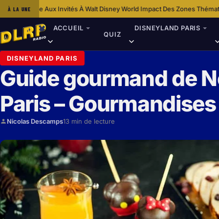
vités À Walt Disney World
Impact Des Zones Thématiques De Disneyland Pa
À LA UNE
·
ACCUEIL
DISNEYLAND PARIS
QUIZ
DISNEYLAND PARIS
Guide gourmand de No
Paris – Gourmandises e
Nicolas Descamps
13 min de lecture