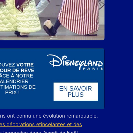
aris ont connu une évolution remarquable.
s décorations étincelantes et des