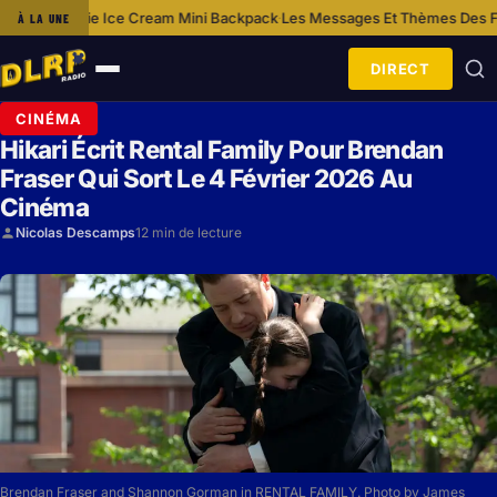
ce Cream Mini Backpack
Les Messages Et Thèmes Des Films Disney
Quel 
À LA UNE
·
·
DIRECT
Ouvrir
le
CINÉMA
menu
Hikari Écrit Rental Family Pour Brendan
Fraser Qui Sort Le 4 Février 2026 Au
Cinéma
Nicolas Descamps
12 min de lecture
Brendan Fraser and Shannon Gorman in RENTAL FAMILY. Photo by James