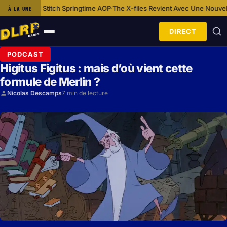
time AOP
The X-files Revient Avec Une Nouvelle Bande-annonce Aux Acc
À LA UNE
·
DIRECT
Ouvrir
le
PODCAST
menu
Higitus Figitus : mais d’où vient cette
formule de Merlin ?
Nicolas Descamps
7 min de lecture