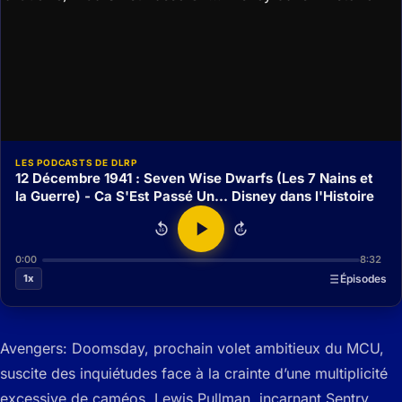
LES PODCASTS DE DLRP
12 Décembre 1941 : Seven Wise Dwarfs (Les 7 Nains et
la Guerre) - Ca S'Est Passé Un... Disney dans l'Histoire
15
15
0:00
8:32
1x
Épisodes
Avengers: Doomsday, prochain volet ambitieux du MCU,
suscite des inquiétudes face à la crainte d’une multiplicité
excessive de caméos. Lewis Pullman, incarnant Sentry,