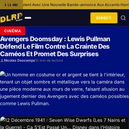
nt Avec Une Nouvelle Bande-annonce Aux Accents Horrifiques
Ca S’Est 
À LA UNE
·
DIRECT
Ouvrir
le
CINÉMA
menu
Avengers Doomsday : Lewis Pullman
Défend Le Film Contre La Crainte Des
Caméos Et Promet Des Surprises
Nicolas Descamps
10 min de lecture