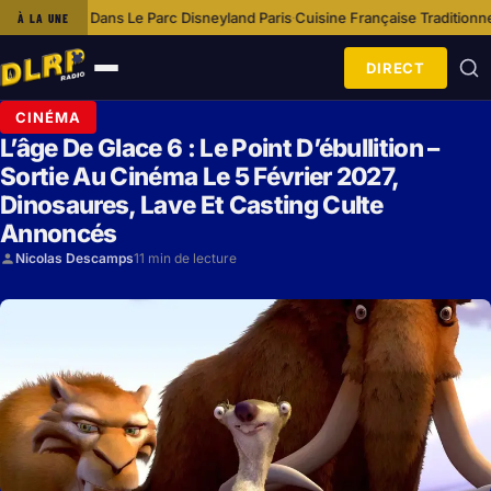
Le Parc Disneyland Paris
Cuisine Française Traditionnelle À Disneyland Pa
À LA UNE
·
DIRECT
Ouvrir
le
CINÉMA
menu
L’âge De Glace 6 : Le Point D’ébullition –
Sortie Au Cinéma Le 5 Février 2027,
Dinosaures, Lave Et Casting Culte
Annoncés
Nicolas Descamps
11 min de lecture