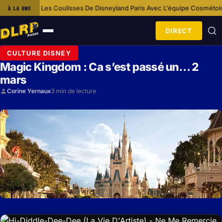
s Les Coulisses De Disneyland Paris Avec L’équipe Cosmétologie
Disney
À LA UNE
·
DIRECT
Ouvrir
le
CULTURE DISNEY
menu
Magic Kingdom : Ca s’est passé un… 2
mars
Corine Yernaux
3 min de lecture