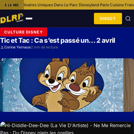
Culinaires Uniques Dans Le Parc Disneyland Paris
Cuisine Française Trad
À LA UNE
·
DIRECT
Ouvrir
le
CULTURE DISNEY
menu
Tic et Tac : Ca s’est passé un… 2 avril
Corine Yernaux
2 min de lecture