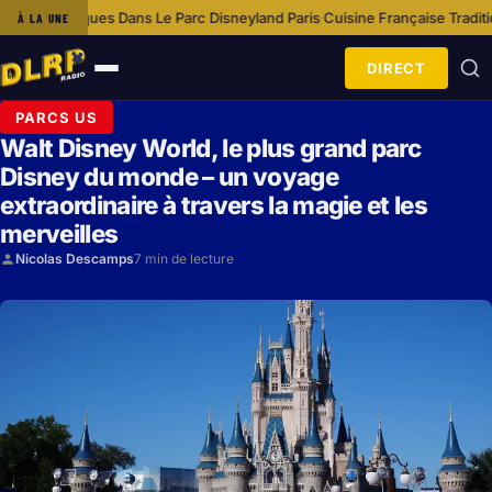
 Dans Le Parc Disneyland Paris
Cuisine Française Traditionnelle À Disneyl
À LA UNE
·
DIRECT
Ouvrir
le
PARCS US
menu
Walt Disney World, le plus grand parc
Disney du monde – un voyage
extraordinaire à travers la magie et les
merveilles
Nicolas Descamps
7 min de lecture