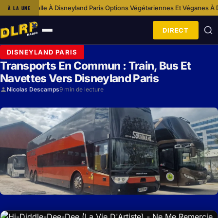
sneyland Paris
Options Végétariennes Et Véganes À Disneyland Paris
Idée
À LA UNE
·
·
DIRECT
Ouvrir
le
DISNEYLAND PARIS
menu
Transports En Commun : Train, Bus Et
Navettes Vers Disneyland Paris
Nicolas Descamps
9 min de lecture