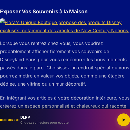
Exposer Vos Souvenirs à la Maison
Lorsque vous rentrez chez vous, vous voudrez
probablement afficher fièrement vos souvenirs de
Disneyland Paris pour vous remémorer les bons moments
passés dans le parc. Choisissez un endroit spécial où vous
pourrez mettre en valeur vos objets, comme une étagère
dédiée, une vitrine ou un mur décoratif.
En intégrant vos articles à votre décoration intérieure, vous
créerez un espace personnalisé et chaleureux qui raconte
votre histoire et rappelle les moments heureux que vous
DLRP
EN DIRECT
avez vécus dans le parc.
Cliquez sur lecture pour écouter