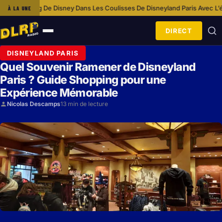
ney
Dans Les Coulisses De Disneyland Paris Avec L’équipe Cosmétologie
À LA UNE
·
·
DIRECT
Ouvrir
le
DISNEYLAND PARIS
menu
Quel Souvenir Ramener de Disneyland
Paris ? Guide Shopping pour une
Expérience Mémorable
Nicolas Descamps
13 min de lecture