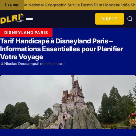
tional Geographic Suit Le Destin D’un Lionceau
Idée Shopping : Loungefl
À LA UNE
·
DIRECT
Ouvrir
le
DISNEYLAND PARIS
menu
Tarif Handicapé à Disneyland Paris –
Informations Essentielles pour Planifier
Votre Voyage
Nicolas Descamps
9 min de lecture