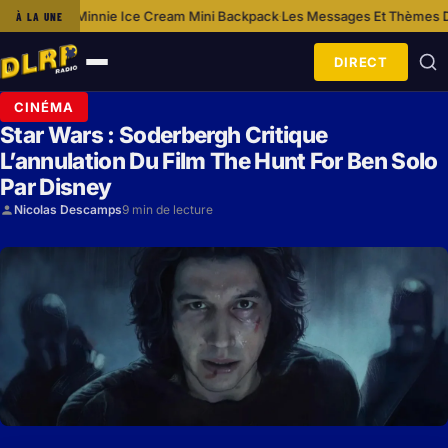
Minnie Ice Cream Mini Backpack
Les Messages Et Thèmes Des Films Disn
À LA UNE
·
DIRECT
Ouvrir
le
CINÉMA
menu
Star Wars : Soderbergh Critique
L’annulation Du Film The Hunt For Ben Solo
Par Disney
Nicolas Descamps
9 min de lecture