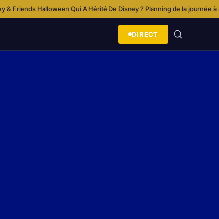
en
Qui A Hérité De Disney ?
Planning de la journée à Disneyland Paris
Lanc
·
·
·
DIRECT