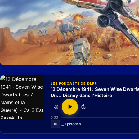
LES PODCASTS DE DLRP
12 Décembre 1941 : Seven Wise Dwarfs 
Un... Disney dans l'Histoire
15
15
0:00
1x
Épisodes