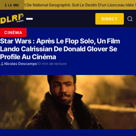
e National Geographic Suit Le Destin D’un Lionceau
Idée Shopping : Loun
À LA UNE
·
DIRECT
Ouvrir
le
CINÉMA
menu
Star Wars : Après Le Flop Solo, Un Film
Lando Calrissian De Donald Glover Se
Profile Au Cinéma
Nicolas Descamps
10 min de lecture