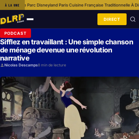
isine Française Traditionnelle À Disneyland Paris
Options Végétariennes 
À LA UNE
·
DIRECT
Ouvrir
le
PODCAST
menu
Sifflez en travaillant : Une simple chanson
de ménage devenue une révolution
narrative
Nicolas Descamps
8 min de lecture