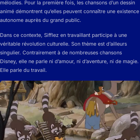
mélodies. Pour la première fois, les chansons d’un dessin
animé démontrent qu’elles peuvent connaître une existence
autonome auprès du grand public.
Dans ce contexte, Sifflez en travaillant participe à une
véritable révolution culturelle. Son thème est d’ailleurs
singulier. Contrairement à de nombreuses chansons
Disney, elle ne parle ni d’amour, ni d’aventure, ni de magie.
Elle parle du travail.