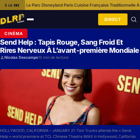
 Parc Disneyland Paris
Cuisine Française Traditionnelle À Disneyland Pari
À LA UNE
·
DIRECT
Ouvrir
le
CINÉMA
menu
Send Help : Tapis Rouge, Sang Froid Et
Rires Nerveux À L’avant-première Mondiale
Nicolas Descamps
10 min de lecture
HOLLYWOOD, CALIFORNIA – JANUARY 21: Toni Trucks attends the « Send
Help » world premiere at TCL Chinese Theatre IMAX in Hollywood, California