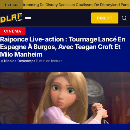
ming De Disney
Dans Les Coulisses De Disneyland Paris Avec L’équipe C
À LA UNE
·
DIRECT
Ouvrir
le
CINÉMA
menu
Raiponce Live-action : Tournage Lancé En
Espagne À Burgos, Avec Teagan Croft Et
Milo Manheim
Nicolas Descamps
11 min de lecture