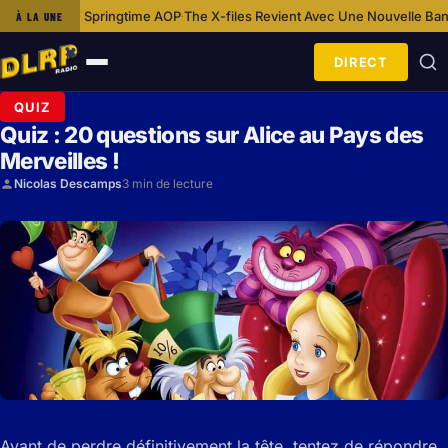
iles Revient Avec Une Nouvelle Bande-annonce Aux Accents Horrifiques
À LA UNE
·
DIRECT
Ouvrir
le
QUIZ
menu
Quiz : 20 questions sur Alice au Pays des
Merveilles !
Nicolas Descamps
3 min de lecture
Avant de perdre définitivement la tête, tentez de répondre