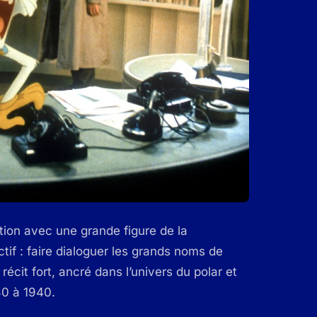
ration avec une grande figure de la
ctif : faire dialoguer les grands noms de
récit fort, ancré dans l’univers du polar et
30 à 1940.