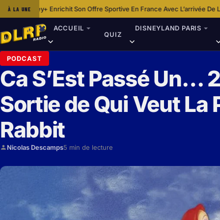
ffre Sportive En France Avec L’arrivée De Laliga
Idée Shopping : Porte-mo
À LA UNE
·
ACCUEIL
DISNEYLAND PARIS
QUIZ
PODCAST
Ca S’Est Passé Un… 2
Sortie de Qui Veut La
Rabbit
Nicolas Descamps
5 min de lecture