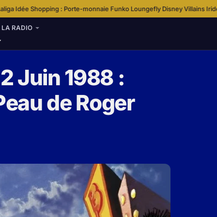
nnaie Funko Loungefly Disney Villains Iridescent
Quel Est Le Tarif D’un 
·
LA RADIO
2 Juin 1988 :
 Peau de Roger